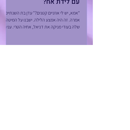
עם לידת אח?
"אמא, יש לי אוזניים קטנים?" עדן בת השנתיים
אמרה. זה היה אמצע הלילה. ישבנו על המיטה
שלה בעודי מניקה את דניאל, אחיה הטרי. עניתי
איזו תשובה על יחסיות ושאלתי "למה?" "אני רוצה
אוזניים קטנים . כשיהיו לי אוזניים קטנים כמו
לדניאל את גם תיקחי אותי על הידיים?" זה הכאיב
לי מאוד, להבין שככה היא מרגישה. עניתי לה שאני
אשמח לקחת אותה על הידיים גם עם אוזניים
ענקיות ובכל צורה. ובתוכי הבנתי שזו אחת הסיבות
לעצב שראיתי אצלה. כמובן שרק לשאת אותה על
זרועותיי יותר לא הספיק כדי לשנות את התחושות
שלה