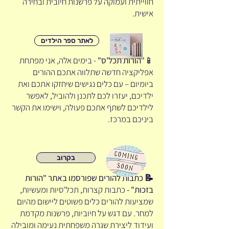
חווייתית ועמוקה על פרשנות חיובית ובחירה
אישית.
לאתר ספר הילדים
📱
"הורות תכל'ס"
- בימים אלה, אני מפתחת
אפליקציה חדשה שתלווה אתכם ההורים
ביומיום – עם כלים נגישים שיחזקו אתכם ואת
ילדיכם, יעזרו לכם לתכנן ולהוביל, לאפשר
לילדיכם לשתף אתכם פעולה, וישימו את הקשר
ביניכם במרכז.
בקרוב
📝 כתבות להורים שפורסמו באתר "הורות
בזכות" -
כתבות קצרות, תכל'סיות ומעשיות,
שמציעות להורים כלים פשוטים ליישום מהיום
למחר. עם דגש על חיוביות, פרשנות מקדמת
ועידוד ליצירת שגרה משפחתית נעימה ומובילה